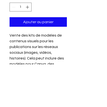
Ajouter au panier
Vente des kits de modèles de
contenus visuels pour les
publications sur les réseaux
sociaux (images, vidéos,
histoires). Cela peut inclure des
modèles pour Canva, des
préréglages Lightroom pour des
photos attrayantes et des
modèles de publications pour
différents réseaux sociaux.