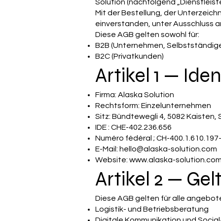
Solution (nachfolgend „Dienstleiste
Mit der Bestellung, der Unterzeich
einverstanden, unter Ausschluss an
Diese AGB gelten sowohl für:
B2B (Unternehmen, Selbstständige
B2C (Privatkunden)
Artikel 1 — Ide
Firma: Alaska Solution
Rechtsform: Einzelunternehmen
Sitz: Bündtewegli 4, 5082 Kaisten, 
IDE : CHE-402.236.656
Numéro fédéral ; CH-400.1.610.197
E-Mail:
hello@alaska-solution.com
Website:
www.alaska-solution.co
Artikel 2 — Ge
Diese AGB gelten für alle angebot
Logistik- und Betriebsberatung
Digitale Kommunikation und Soci