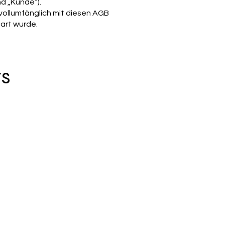
nd „Kunde“).
 vollumfänglich mit diesen AGB
bart wurde.
rs