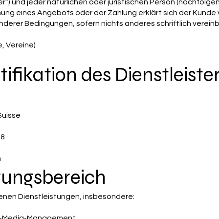
r“) und jeder natürlichen oder juristischen Person (nachfolge
nung eines Angebots oder der Zahlung erklärt sich der Kunde
derer Bedingungen, sofern nichts anderes schriftlich verein
, Vereine)
ntifikation des Dienstleiste
Suisse
-8
m
ltungsbereich
enen Dienstleistungen, insbesondere:
al-Media-Management