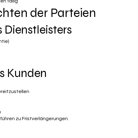
n fällig
ichten der Parteien
s Dienstleisters
ntie)
es Kunden
reitzustellen
n
ühren zu Fristverlängerungen.